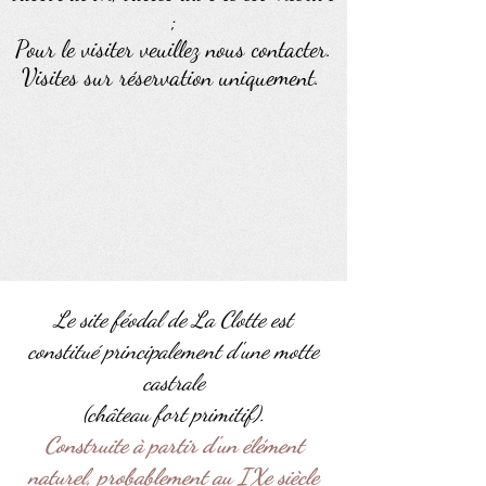
;
Pour le visiter veuillez nous contacter.
Visites sur réservation uniquement.
Le site féodal de La Clotte est
constitué principalement d'une motte
castrale
(château fort primitif).
Construite à partir d'un élément
naturel, probablement au
IX
e siècle