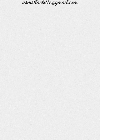
asmsllaclotte@gmail.com